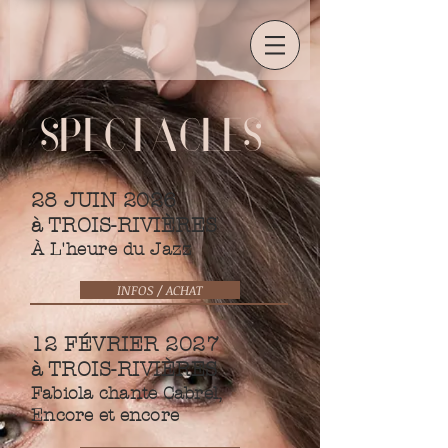
SPECTACLES
28 JUIN 2026
à TROIS-RIVIÈRES
À L'heure du Jazz
INFOS / ACHAT
12 FÉVRIER 2027
à TROIS-RIVIÈRES
Fabiola
chante Cabrel,
Encore et encore